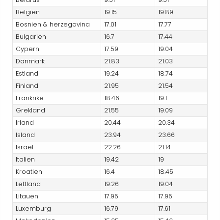
Belgien
19.15
19.89
Bosnien & herzegovina
17.01
17.77
Bulgarien
16.7
17.44
Cypern
17.59
19.04
Danmark
21.83
21.03
Estland
19.24
18.74
Finland
21.95
21.54
Frankrike
18.46
19.1
Grekland
21.55
19.09
Irland
20.44
20.34
Island
23.94
23.66
Israel
22.26
21.14
Italien
19.42
19
Kroatien
16.4
18.45
Lettland
19.26
19.04
Litauen
17.95
17.95
Luxemburg
16.79
17.61