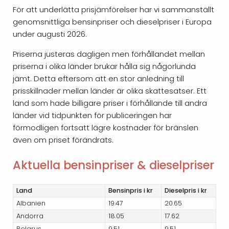
För att underlätta prisjämförelser har vi sammanställt
genomsnittliga bensinpriser och dieselpriser i Europa
under augusti 2026.
Priserna justeras dagligen men förhållandet mellan
priserna i olika länder brukar hålla sig någorlunda
jämt. Detta eftersom att en stor anledning till
prisskillnader mellan länder är olika skattesatser. Ett
land som hade billigare priser i förhållande till andra
länder vid tidpunkten för publiceringen har
förmodligen fortsatt lägre kostnader för bränslen
även om priset förändrats.
Aktuella bensinpriser & dieselpriser
Land
Bensinpris i kr
Dieselpris i kr
Albanien
19.47
20.65
Andorra
18.05
17.62
Belarus
9.51
9.51