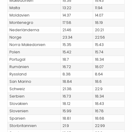
Makedonien
15.35
15.43
Malta
13.22
11.94
Moldavien
14.37
14.07
Montenegro
17.58
18.19
Nederländerna
21.46
20.21
Norge
23.34
22.56
Norra Makedonien
15.35
15.43
Polen
15.42
15.74
Portugal
18.7
18.34
Rumänien
16.72
18.07
Ryssland
8.38
8.64
San Marino
18.84
18.6
Schweiz
21.38
22.9
Serbien
16.73
18.34
Slovakien
18.12
18.43
Slovenien
15.99
16.78
Spanien
18.81
18.68
Storbritannien
21.9
22.99