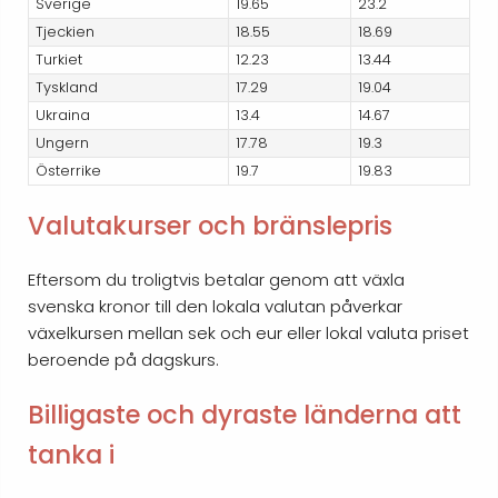
Sverige
19.65
23.2
Tjeckien
18.55
18.69
Turkiet
12.23
13.44
Tyskland
17.29
19.04
Ukraina
13.4
14.67
Ungern
17.78
19.3
Österrike
19.7
19.83
Valutakurser och bränslepris
Eftersom du troligtvis betalar genom att växla
svenska kronor till den lokala valutan påverkar
växelkursen mellan sek och eur eller lokal valuta priset
beroende på dagskurs.
Billigaste och dyraste länderna att
tanka i