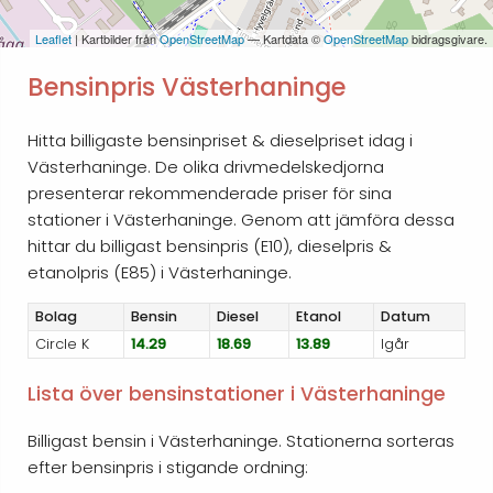
Leaflet
| Kartbilder från
OpenStreetMap
— Kartdata ©
OpenStreetMap
bidragsgivare.
Bensinpris Västerhaninge
Hitta billigaste bensinpriset & dieselpriset idag i
Västerhaninge. De olika drivmedelskedjorna
presenterar rekommenderade priser för sina
stationer i Västerhaninge. Genom att jämföra dessa
hittar du billigast bensinpris (E10), dieselpris &
etanolpris (E85) i Västerhaninge.
Bolag
Bensin
Diesel
Etanol
Datum
Circle K
14.29
18.69
13.89
Igår
Lista över bensinstationer i Västerhaninge
Billigast bensin i Västerhaninge. Stationerna sorteras
efter bensinpris i stigande ordning: