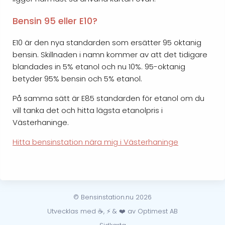
Bensin 95 eller E10?
E10 är den nya standarden som ersätter 95 oktanig
bensin. Skillnaden i namn kommer av att det tidigare
blandades in 5% etanol och nu 10%. 95-oktanig
betyder 95% bensin och 5% etanol.
På samma sätt är E85 standarden för etanol om du
vill tanka det och hitta lägsta etanolpris i
Västerhaninge.
Hitta bensinstation nära mig i Västerhaninge
© Bensinstation.nu 2026
Utvecklas med ☕, ⚡ & ❤️ av Optimest AB