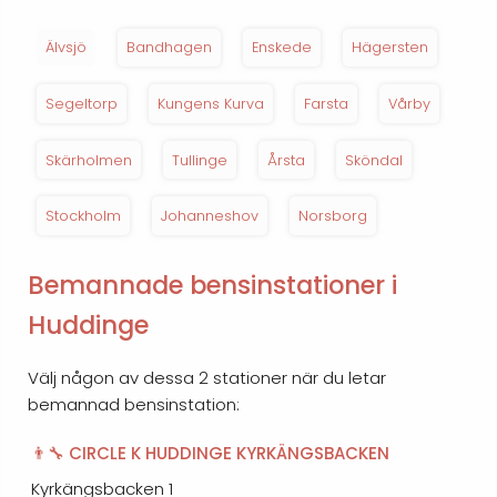
Älvsjö
Bandhagen
Enskede
Hägersten
Segeltorp
Kungens Kurva
Farsta
Vårby
Skärholmen
Tullinge
Årsta
Sköndal
Stockholm
Johanneshov
Norsborg
Bemannade bensinstationer i
Huddinge
Välj någon av dessa 2 stationer när du letar
bemannad bensinstation:
👨‍🔧 CIRCLE K HUDDINGE KYRKÄNGSBACKEN
Kyrkängsbacken 1