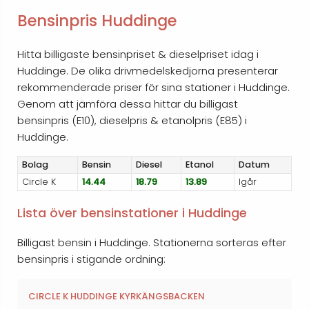
Bensinpris Huddinge
Hitta billigaste bensinpriset & dieselpriset idag i
Huddinge. De olika drivmedelskedjorna presenterar
rekommenderade priser för sina stationer i Huddinge.
Genom att jämföra dessa hittar du billigast
bensinpris (E10), dieselpris & etanolpris (E85) i
Huddinge.
Bolag
Bensin
Diesel
Etanol
Datum
Circle K
14.44
18.79
13.89
Igår
Lista över bensinstationer i Huddinge
Billigast bensin i Huddinge. Stationerna sorteras efter
bensinpris i stigande ordning:
CIRCLE K HUDDINGE KYRKÄNGSBACKEN