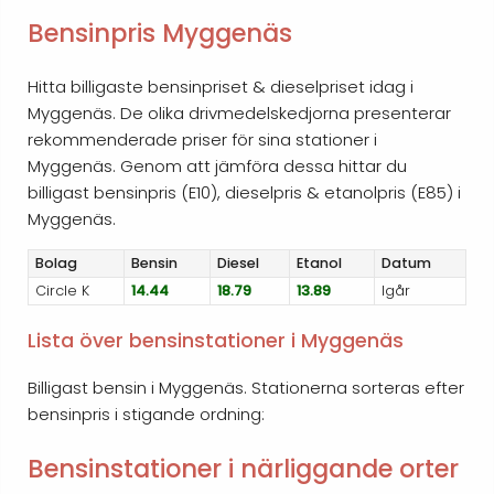
Bensinpris Myggenäs
Hitta billigaste bensinpriset & dieselpriset idag i
Myggenäs. De olika drivmedelskedjorna presenterar
rekommenderade priser för sina stationer i
Myggenäs. Genom att jämföra dessa hittar du
billigast bensinpris (E10), dieselpris & etanolpris (E85) i
Myggenäs.
Bolag
Bensin
Diesel
Etanol
Datum
Circle K
14.44
18.79
13.89
Igår
Lista över bensinstationer i Myggenäs
Billigast bensin i Myggenäs. Stationerna sorteras efter
bensinpris i stigande ordning:
Bensinstationer i närliggande orter