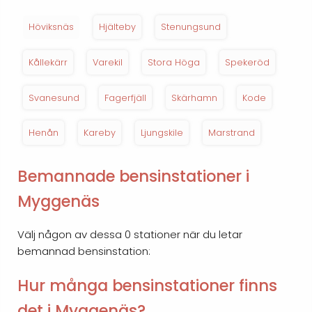
Höviksnäs
Hjälteby
Stenungsund
Kållekärr
Varekil
Stora Höga
Spekeröd
Svanesund
Fagerfjäll
Skärhamn
Kode
Henån
Kareby
Ljungskile
Marstrand
Bemannade bensinstationer i
Myggenäs
Välj någon av dessa 0 stationer när du letar
bemannad bensinstation:
Hur många bensinstationer finns
det i Myggenäs?