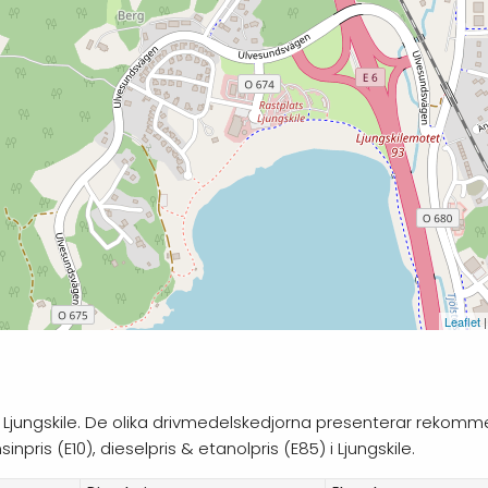
Leaflet
|
 i Ljungskile. De olika drivmedelskedjorna presenterar rekommen
pris (E10), dieselpris & etanolpris (E85) i Ljungskile.