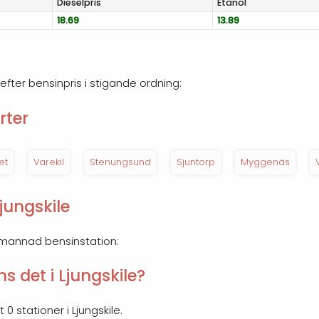
Diesel
pris
Etanol
18.69
13.89
s efter bensinpris i stigande ordning:
rter
et
Varekil
Stenungsund
Sjuntorp
Myggenäs
jungskile
emannad bensinstation:
s det i Ljungskile?
 0 stationer i Ljungskile.