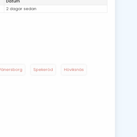
Datum
2 dagar sedan
Vänersborg
Spekeröd
Höviksnäs