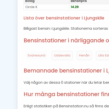
Bolag
Bensin
pris
Circle K
14.29
Lista över bensinstationer i Ljungskile
Billigast bensin i Ljungskile. Stationerna sortera
Bensinstationer i närliggande o
Svanesund
Uddevalla
Henån
Lilla Ed
Bemannade bensinstationer i L
Välj någon av dessa 0 stationer när du letar b
Hur många bensinstationer finn
Enligt statistiken på Bensinstation.nu så finns det