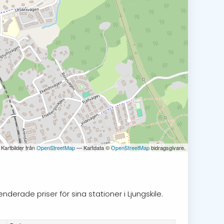
 Kartbilder från
OpenStreetMap
— Kartdata ©
OpenStreetMap
bidragsgivare.
derade priser för sina stationer i Ljungskile.