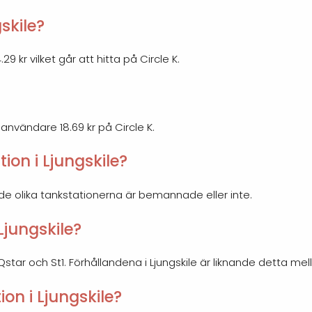
gskile?
29 kr vilket går att hitta på Circle K.
a användare 18.69 kr på Circle K.
on i Ljungskile?
 de olika tankstationerna är bemannade eller inte.
Ljungskile?
 Qstar och St1. Förhållandena i Ljungskile är liknande detta mel
on i Ljungskile?