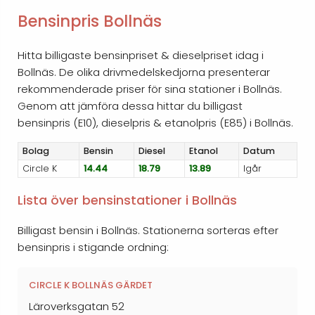
Bensinpris Bollnäs
Hitta billigaste bensinpriset & dieselpriset idag i
Bollnäs. De olika drivmedelskedjorna presenterar
rekommenderade priser för sina stationer i Bollnäs.
Genom att jämföra dessa hittar du billigast
bensinpris (E10), dieselpris & etanolpris (E85) i Bollnäs.
Bolag
Bensin
Diesel
Etanol
Datum
Circle K
14.44
18.79
13.89
Igår
Lista över bensinstationer i Bollnäs
Billigast bensin i Bollnäs. Stationerna sorteras efter
bensinpris i stigande ordning:
CIRCLE K BOLLNÄS GÄRDET
Läroverksgatan 52