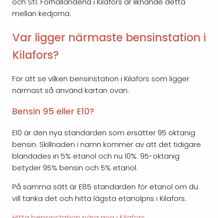
och St1. Förhållandena i Kilafors är liknande detta
mellan kedjorna.
Var ligger närmaste bensinstation i
Kilafors?
För att se vilken bensinstation i Kilafors som ligger
närmast så använd kartan ovan.
Bensin 95 eller E10?
E10 är den nya standarden som ersätter 95 oktanig
bensin. Skillnaden i namn kommer av att det tidigare
blandades in 5% etanol och nu 10%. 95-oktanig
betyder 95% bensin och 5% etanol.
På samma sätt är E85 standarden för etanol om du
vill tanka det och hitta lägsta etanolpris i Kilafors.
Hitta bensinstation nära mig i Kilafors