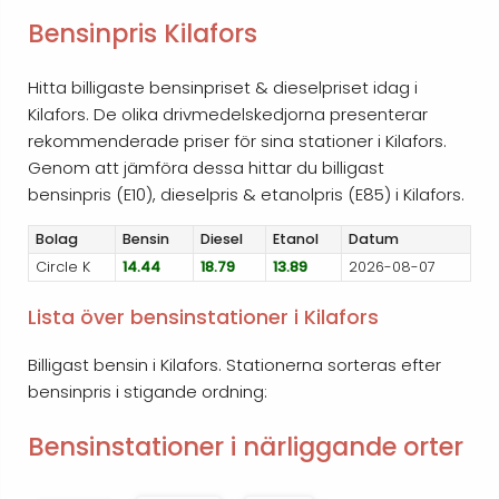
Bensinpris Kilafors
Hitta billigaste bensinpriset & dieselpriset idag i
Kilafors. De olika drivmedelskedjorna presenterar
rekommenderade priser för sina stationer i Kilafors.
Genom att jämföra dessa hittar du billigast
bensinpris (E10), dieselpris & etanolpris (E85) i Kilafors.
Bolag
Bensin
Diesel
Etanol
Datum
Circle K
14.44
18.79
13.89
2026-08-07
Lista över bensinstationer i Kilafors
Billigast bensin i Kilafors. Stationerna sorteras efter
bensinpris i stigande ordning:
Bensinstationer i närliggande orter