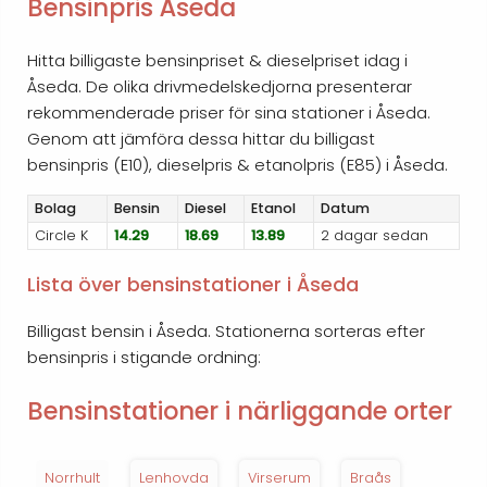
Bensinpris Åseda
Hitta billigaste bensinpriset & dieselpriset idag i
Åseda. De olika drivmedelskedjorna presenterar
rekommenderade priser för sina stationer i Åseda.
Genom att jämföra dessa hittar du billigast
bensinpris (E10), dieselpris & etanolpris (E85) i Åseda.
Bolag
Bensin
Diesel
Etanol
Datum
Circle K
14.29
18.69
13.89
2 dagar sedan
Lista över bensinstationer i Åseda
Billigast bensin i Åseda. Stationerna sorteras efter
bensinpris i stigande ordning:
Bensinstationer i närliggande orter
Norrhult
Lenhovda
Virserum
Braås