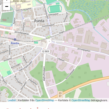
−
Leaflet
| Kartbilder från
OpenStreetMap
— Kartdata ©
OpenStreetMap
bidragsgivare.