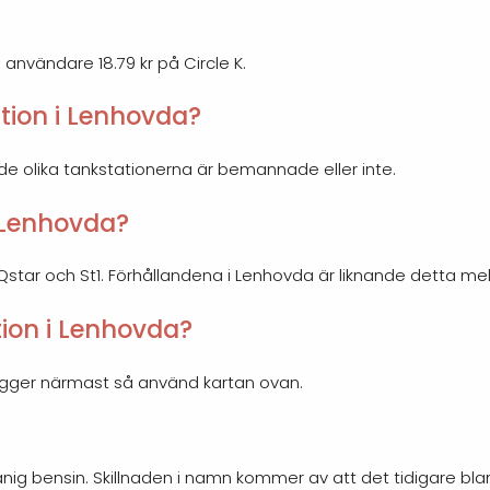
 användare 18.79 kr på Circle K.
tion i Lenhovda?
 de olika tankstationerna är bemannade eller inte.
i Lenhovda?
, Qstar och St1. Förhållandena i Lenhovda är liknande detta me
tion i Lenhovda?
 ligger närmast så använd kartan ovan.
nig bensin. Skillnaden i namn kommer av att det tidigare bl