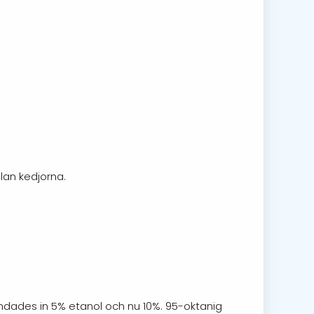
llan kedjorna.
andades in 5% etanol och nu 10%. 95-oktanig