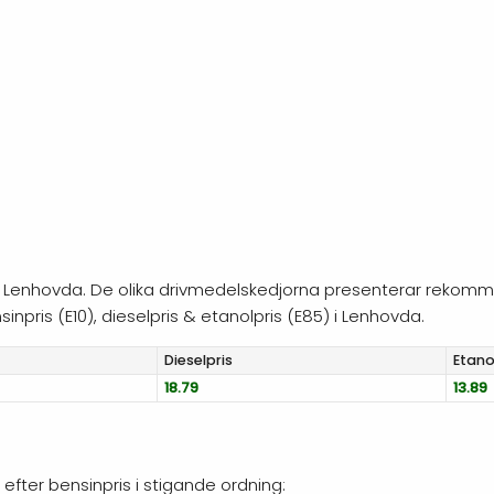
ag i Lenhovda. De olika drivmedelskedjorna presenterar rekomm
npris (E10), dieselpris & etanolpris (E85) i Lenhovda.
Diesel
pris
Etano
18.79
13.89
 efter bensinpris i stigande ordning: