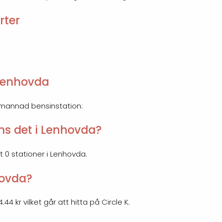
rter
Lenhovda
emannad bensinstation:
ns det i Lenhovda?
et 0 stationer i Lenhovda.
hovda?
44 kr vilket går att hitta på Circle K.