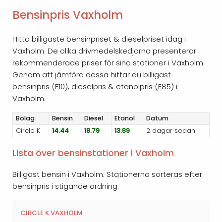
Bensinpris Vaxholm
Hitta billigaste bensinpriset & dieselpriset idag i
Vaxholm. De olika drivmedelskedjorna presenterar
rekommenderade priser för sina stationer i Vaxholm.
Genom att jämföra dessa hittar du billigast
bensinpris (E10), dieselpris & etanolpris (E85) i
Vaxholm.
Bolag
Bensin
Diesel
Etanol
Datum
Circle K
14.44
18.79
13.89
2 dagar sedan
Lista över bensinstationer i Vaxholm
Billigast bensin i Vaxholm. Stationerna sorteras efter
bensinpris i stigande ordning:
CIRCLE K VAXHOLM