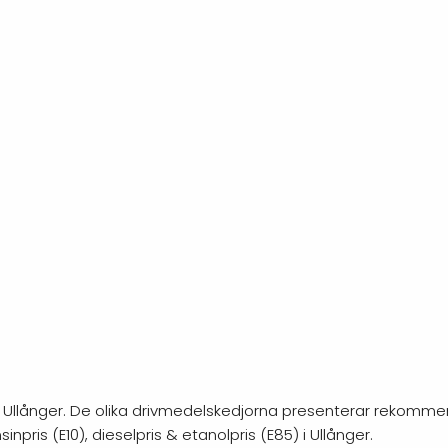
g i Ullånger. De olika drivmedelskedjorna presenterar rekommen
npris (E10), dieselpris & etanolpris (E85) i Ullånger.