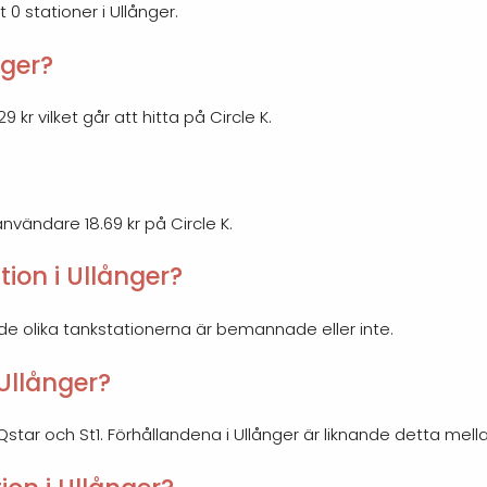
 0 stationer i Ullånger.
nger?
9 kr vilket går att hitta på Circle K.
användare 18.69 kr på Circle K.
ion i Ullånger?
 de olika tankstationerna är bemannade eller inte.
 Ullånger?
, Qstar och St1. Förhållandena i Ullånger är liknande detta mell