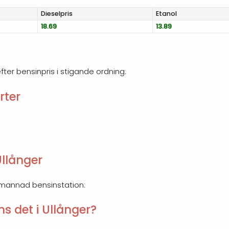
Diesel
pris
Etanol
18.69
13.89
efter bensinpris i stigande ordning:
rter
llånger
emannad bensinstation:
s det i Ullånger?