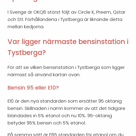
I Sverige är OKQ8 störst följt av Circle K, Preem, Qstar
och St1. Förhållandena i Tystberga är liknande detta
mellan kedjorna.
Var ligger närmaste bensinstation i
Tystberga?
För att se vilken bensinstation i Tystberga som ligger
närmast så använd kartan ovan.
Bensin 95 eller E10?
E10 är den nya standarden som ersätter 95 oktanig
bensin. Skillnaden i namn kommer av att det tidigare
blandades in 5% etanol och nu 10%. 95-oktanig
betyder 95% bensin och 5% etanol.
På samma sätt är E85 standarden för etanol om du