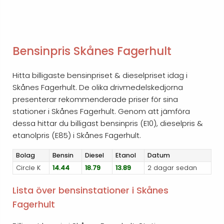
Bensinpris Skånes Fagerhult
Hitta billigaste bensinpriset & dieselpriset idag i
Skånes Fagerhult. De olika drivmedelskedjorna
presenterar rekommenderade priser för sina
stationer i Skånes Fagerhult. Genom att jämföra
dessa hittar du billigast bensinpris (E10), dieselpris &
etanolpris (E85) i Skånes Fagerhult.
Bolag
Bensin
Diesel
Etanol
Datum
Circle K
14.44
18.79
13.89
2 dagar sedan
Lista över bensinstationer i Skånes
Fagerhult