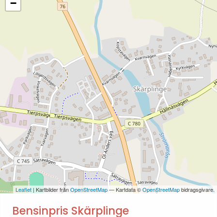
−
Leaflet
| Kartbilder från
OpenStreetMap
— Kartdata ©
OpenStreetMap
bidragsgivare.
Bensinpris Skärplinge