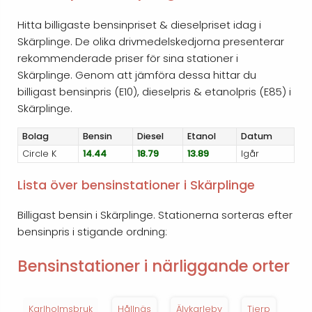
Hitta billigaste bensinpriset & dieselpriset idag i
Skärplinge. De olika drivmedelskedjorna presenterar
rekommenderade priser för sina stationer i
Skärplinge. Genom att jämföra dessa hittar du
billigast bensinpris (E10), dieselpris & etanolpris (E85) i
Skärplinge.
Bolag
Bensin
Diesel
Etanol
Datum
Circle K
14.44
18.79
13.89
Igår
Lista över bensinstationer i Skärplinge
Billigast bensin i Skärplinge. Stationerna sorteras efter
bensinpris i stigande ordning:
Bensinstationer i närliggande orter
Karlholmsbruk
Hållnäs
Älvkarleby
Tierp