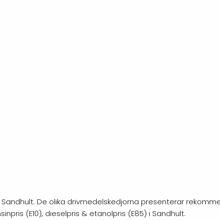
g i Sandhult. De olika drivmedelskedjorna presenterar rekomme
npris (E10), dieselpris & etanolpris (E85) i Sandhult.