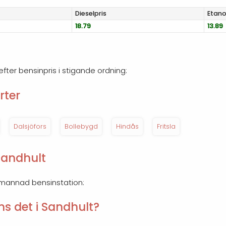
Diesel
pris
Etano
18.79
13.89
efter bensinpris i stigande ordning:
rter
Dalsjöfors
Bollebygd
Hindås
Fritsla
Sandhult
emannad bensinstation:
s det i Sandhult?