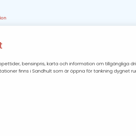
ion
t
ettider, bensinpris, karta och information om tillgängliga dr
tationer finns i Sandhult som är öppna för tankning dygnet ru