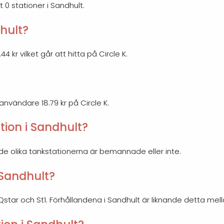
t 0 stationer i Sandhult.
dhult?
4 kr vilket går att hitta på Circle K.
 användare 18.79 kr på Circle K.
ion i Sandhult?
 de olika tankstationerna är bemannade eller inte.
i Sandhult?
, Qstar och St1. Förhållandena i Sandhult är liknande detta mel