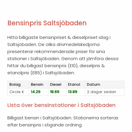
Bensinpris Saltsjöbaden
Hitta billigaste bensinpriset & dieselpriset idag i
Saltsjöbaden. De olika drivmedelskedjorna
presenterar rekommenderade priser för sina
stationer i Saltsjöbaden. Genom att jämföra dessa
hittar du billigast bensinpris (E10), dieselpris &
etanolpris (E85) i Saltsjöbaden.
Bolag
Bensin
Diesel
Etanol
Datum
Circle K
14.29
18.69
13.89
2 dagar sedan
Lista över bensinstationer i Saltsjöbaden
Billigast bensin i Saltsjöbaden. Stationerna sorteras
efter bensinpris i stigande ordning: