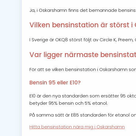
Ja, i Oskarshamn finns det bemannade bensinst
Vilken bensinstation är störst
I Sverige är OKQ8 störst följt av Circle K, Pree
Var ligger närmaste bensinsta
För att se vilken bensinstation i Oskarshamn s
Bensin 95 eller E10?
E10 är den nya standarden som ersätter 95 okta
betyder 95% bensin och 5% etanol.
På samma sätt är E85 standarden för etanol om 
Hitta bensinstation nära mig i Oskarshamn