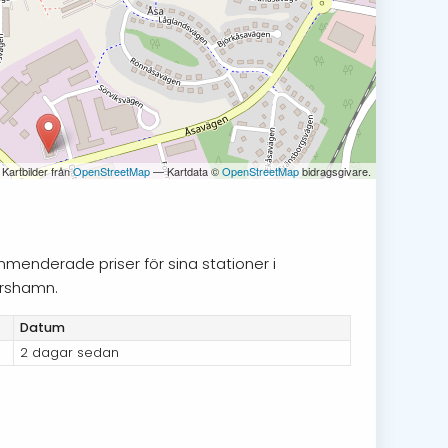
 Kartbilder från
OpenStreetMap
— Kartdata ©
OpenStreetMap
bidragsgivare.
mmenderade priser för sina stationer i
arshamn.
Datum
2 dagar sedan