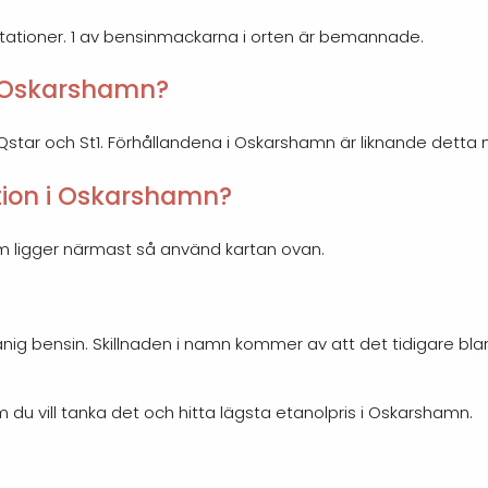
ationer. 1 av bensinmackarna i orten är bemannade.
 i Oskarshamn?
m, Qstar och St1. Förhållandena i Oskarshamn är liknande detta 
tion i Oskarshamn?
om ligger närmast så använd kartan ovan.
nig bensin. Skillnaden i namn kommer av att det tidigare bl
du vill tanka det och hitta lägsta etanolpris i Oskarshamn.