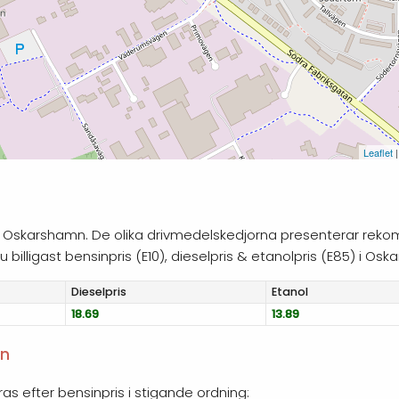
Leaflet
|
ag i Oskarshamn. De olika drivmedelskedjorna presenterar reko
illigast bensinpris (E10), dieselpris & etanolpris (E85) i Osk
Diesel
pris
Etanol
18.69
13.89
mn
ras efter bensinpris i stigande ordning: