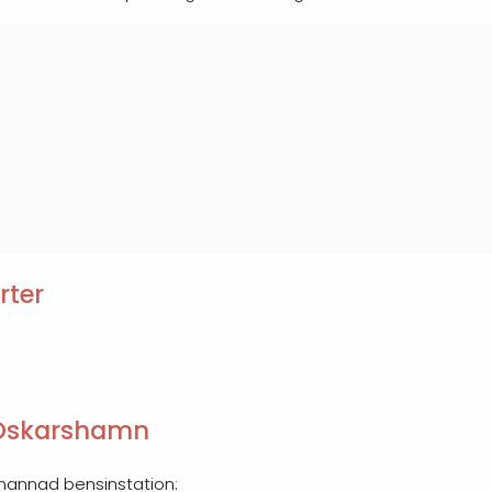
rter
 Oskarshamn
emannad bensinstation: