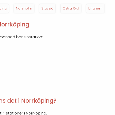
ping
Norsholm
Stavsjö
Östra Ryd
Linghem
Norrköping
emannad bensinstation:
s det i Norrköping?
t 4 stationer i Norrköping.