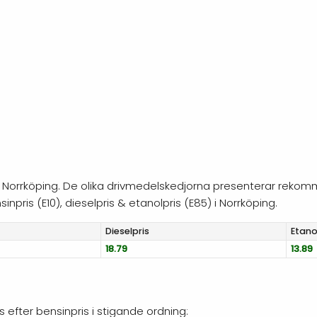
g i Norrköping. De olika drivmedelskedjorna presenterar rekomm
npris (E10), dieselpris & etanolpris (E85) i Norrköping.
Diesel
pris
Etano
18.79
13.89
s efter bensinpris i stigande ordning: