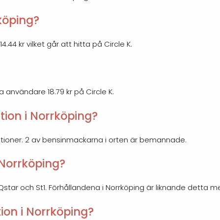
rköping?
.44 kr vilket går att hitta på Circle K.
ra användare 18.79 kr på Circle K.
ion i Norrköping?
ationer. 2 av bensinmackarna i orten är bemannade.
i Norrköping?
, Qstar och St1. Förhållandena i Norrköping är liknande detta m
ion i Norrköping?