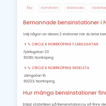
Åby
Kolmården
Skärblacka
Söderkö
Bemannade bensinstationer i 
Välj någon av dessa 2 stationer när du letar b
👨‍🔧 CIRCLE K NORRKÖPING FJÄRILSGATAN
Fjärilsgatan 23
60361, Norrköping
👨‍🔧 CIRCLE K NORRKÖPING INGELSTA
Järngatan 15
60223, Norrköping
Hur många bensinstationer finn
Enligt statistiken på Bensinstation.nu så finns de