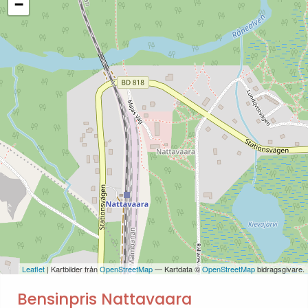
−
Leaflet
| Kartbilder från
OpenStreetMap
— Kartdata ©
OpenStreetMap
bidragsgivare.
Bensinpris Nattavaara