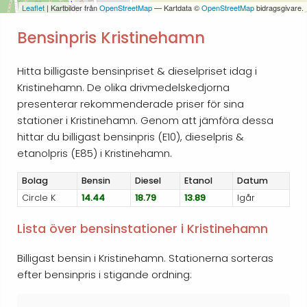
Leaflet
| Kartbilder från
OpenStreetMap
— Kartdata ©
OpenStreetMap
bidragsgivare.
Bensinpris Kristinehamn
Hitta billigaste bensinpriset & dieselpriset idag i
Kristinehamn. De olika drivmedelskedjorna
presenterar rekommenderade priser för sina
stationer i Kristinehamn. Genom att jämföra dessa
hittar du billigast bensinpris (E10), dieselpris &
etanolpris (E85) i Kristinehamn.
Bolag
Bensin
Diesel
Etanol
Datum
Circle K
14.44
18.79
13.89
Igår
Lista över bensinstationer i Kristinehamn
Billigast bensin i Kristinehamn. Stationerna sorteras
efter bensinpris i stigande ordning: