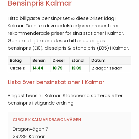
Bensinpris Kalmar
Hitta billigaste bensinpriset & dieselpriset idag i
Kalmar. De olika drivmedelskedjorna presenterar
rekommenderade priser för sina stationer i Kalmar.
Genom att jämföra dessa hittar du billigast
bensinpris (E10), dieselpris & etanolpris (E85) i Kalmar.
Bolag
Bensin
Diesel
Etanol
Datum
Circle K
14.44
18.79
13.89
2 dagar sedan
Lista över bensinstationer i Kalmar
Billigast bensin i Kalmar. Stationerna sorteras efter
bensinpris i stigande ordning:
CIRCLE K KALMAR DRAGONVÄGEN
Dragonvägen 7
39239, Kalmar