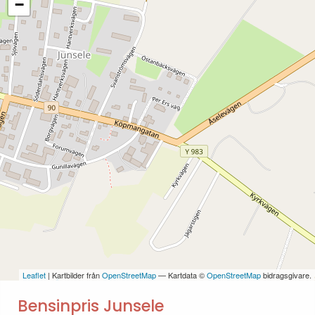
−
Leaflet
| Kartbilder från
OpenStreetMap
— Kartdata ©
OpenStreetMap
bidragsgivare.
Bensinpris Junsele