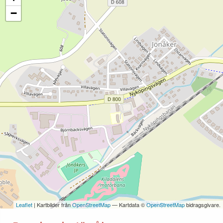
−
Leaflet
| Kartbilder från
OpenStreetMap
— Kartdata ©
OpenStreetMap
bidragsgivare.