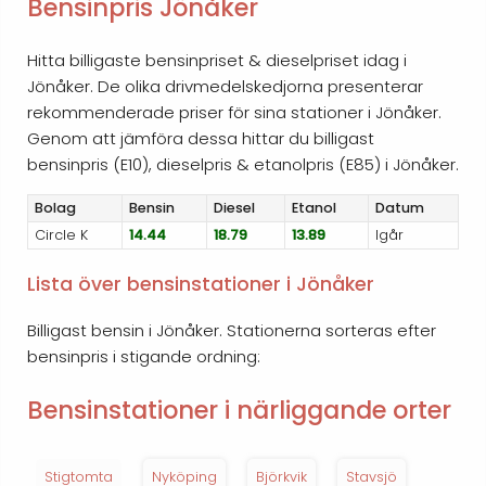
Bensinpris Jönåker
Hitta billigaste bensinpriset & dieselpriset idag i
Jönåker. De olika drivmedelskedjorna presenterar
rekommenderade priser för sina stationer i Jönåker.
Genom att jämföra dessa hittar du billigast
bensinpris (E10), dieselpris & etanolpris (E85) i Jönåker.
Bolag
Bensin
Diesel
Etanol
Datum
Circle K
14.44
18.79
13.89
Igår
Lista över bensinstationer i Jönåker
Billigast bensin i Jönåker. Stationerna sorteras efter
bensinpris i stigande ordning:
Bensinstationer i närliggande orter
Stigtomta
Nyköping
Björkvik
Stavsjö