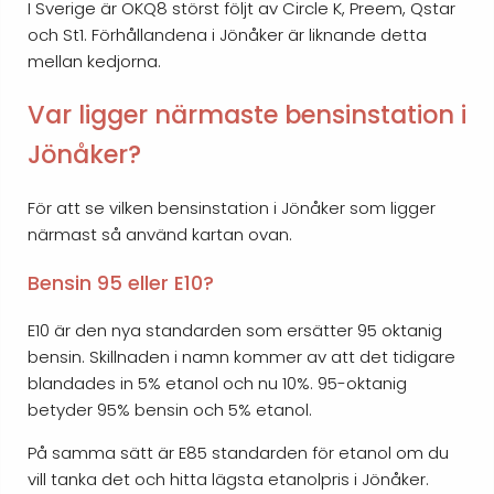
I Sverige är OKQ8 störst följt av Circle K, Preem, Qstar
och St1. Förhållandena i Jönåker är liknande detta
mellan kedjorna.
Var ligger närmaste bensinstation i
Jönåker?
För att se vilken bensinstation i Jönåker som ligger
närmast så använd kartan ovan.
Bensin 95 eller E10?
E10 är den nya standarden som ersätter 95 oktanig
bensin. Skillnaden i namn kommer av att det tidigare
blandades in 5% etanol och nu 10%. 95-oktanig
betyder 95% bensin och 5% etanol.
På samma sätt är E85 standarden för etanol om du
vill tanka det och hitta lägsta etanolpris i Jönåker.