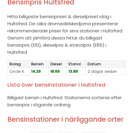
Bensinpris Hultsfred
Hitta billigaste bensinpriset & dieselpriset idag i
Hultsfred. De olika drivmedelskedjorna presenterar
rekommenderade priser för sina stationer i Hultsfred.
Genom att jämföra dessa hittar du billigast
bensinpris (E10), dieselpris & etanolpris (E85) i
Hultsfred.
Bolag
Bensin
Diesel
Etanol
Datum
Circle K
14.29
18.69
13.89
2 dagar sedan
Lista över bensinstationer i Hultsfred
Billigast bensin i Hultsfred. Stationerna sorteras efter
bensinpris i stigande ordning:
Bensinstationer i närliggande orter