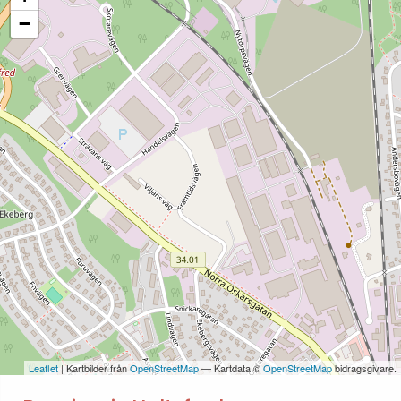
−
Leaflet
| Kartbilder från
OpenStreetMap
— Kartdata ©
OpenStreetMap
bidragsgivare.