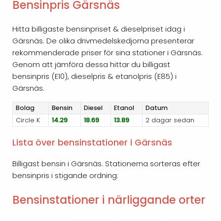
Bensinpris Gärsnäs
Hitta billigaste bensinpriset & dieselpriset idag i
Gärsnäs. De olika drivmedelskedjorna presenterar
rekommenderade priser för sina stationer i Gärsnäs.
Genom att jämföra dessa hittar du billigast
bensinpris (E10), dieselpris & etanolpris (E85) i
Gärsnäs.
Bolag
Bensin
Diesel
Etanol
Datum
Circle K
14.29
18.69
13.89
2 dagar sedan
Lista över bensinstationer i Gärsnäs
Billigast bensin i Gärsnäs. Stationerna sorteras efter
bensinpris i stigande ordning:
Bensinstationer i närliggande orter