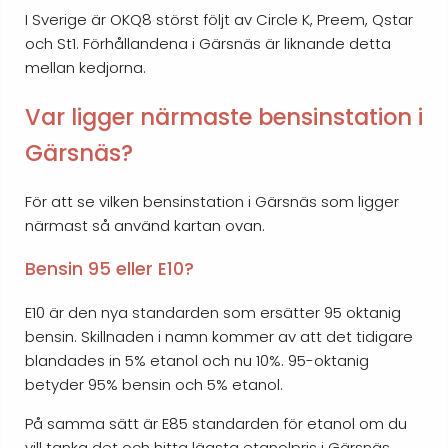
I Sverige är OKQ8 störst följt av Circle K, Preem, Qstar
och St1. Förhållandena i Gärsnäs är liknande detta
mellan kedjorna.
Var ligger närmaste bensinstation i
Gärsnäs?
För att se vilken bensinstation i Gärsnäs som ligger
närmast så använd kartan ovan.
Bensin 95 eller E10?
E10 är den nya standarden som ersätter 95 oktanig
bensin. Skillnaden i namn kommer av att det tidigare
blandades in 5% etanol och nu 10%. 95-oktanig
betyder 95% bensin och 5% etanol.
På samma sätt är E85 standarden för etanol om du
vill tanka det och hitta lägsta etanolpris i Gärsnäs.