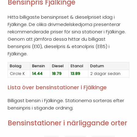
Bensinpris Fjälkinge
Hitta billigaste bensinpriset & dieselpriset idag i
Fjälkinge. De olika drivmedelskedjorna presenterar
rekommenderade priser för sina stationer i Fjälkinge.
Genom att jämföra dessa hittar du billigast
bensinpris (E10), dieselpris & etanolpris (E85) i
Fjälkinge.
Bolag
Bensin
Diesel
Etanol
Datum
Circle K
14.44
18.79
13.89
2 dagar sedan
Lista över bensinstationer i Fjälkinge
Billigast bensin i Fjälkinge. Stationerna sorteras efter
bensinpris i stigande ordning:
Bensinstationer i närliggande orter