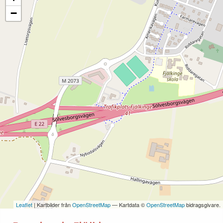
−
Leaflet
| Kartbilder från
OpenStreetMap
— Kartdata ©
OpenStreetMap
bidragsgivare.