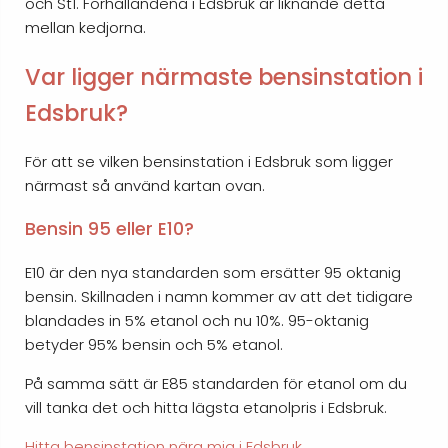
och St1. Förhållandena i Edsbruk är liknande detta
mellan kedjorna.
Var ligger närmaste bensinstation i
Edsbruk?
För att se vilken bensinstation i Edsbruk som ligger
närmast så använd kartan ovan.
Bensin 95 eller E10?
E10 är den nya standarden som ersätter 95 oktanig
bensin. Skillnaden i namn kommer av att det tidigare
blandades in 5% etanol och nu 10%. 95-oktanig
betyder 95% bensin och 5% etanol.
På samma sätt är E85 standarden för etanol om du
vill tanka det och hitta lägsta etanolpris i Edsbruk.
Hitta bensinstation nära mig i Edsbruk