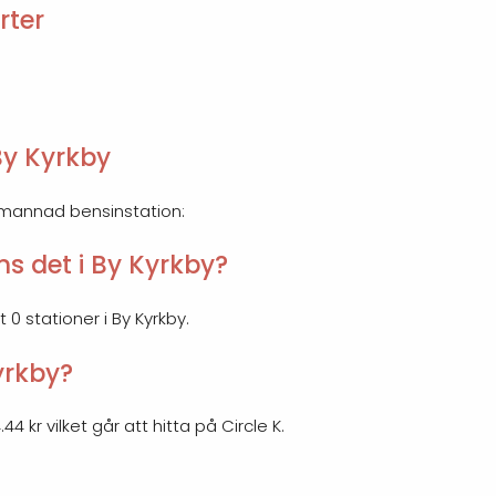
rter
By Kyrkby
emannad bensinstation:
s det i By Kyrkby?
 0 stationer i By Kyrkby.
Kyrkby?
44 kr vilket går att hitta på Circle K.