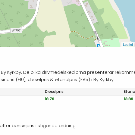
Leaflet
|
g i By Kyrkby. De olika drivmedelskedjorna presenterar rekomme
npris (E10), dieselpris & etanolpris (E85) i By Kyrkby.
Diesel
pris
Etano
18.79
13.89
 efter bensinpris i stigande ordning: