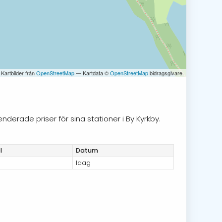
 Kartbilder från
OpenStreetMap
— Kartdata ©
OpenStreetMap
bidragsgivare.
nderade priser för sina stationer i By Kyrkby.
l
Datum
Idag