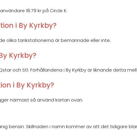
 användare 18.79 kr på Circle K.
ion i By Kyrkby?
 de olika tankstationerna är bemannade eller inte.
 By Kyrkby?
, Qstar och St1. Förhållandena i By Kyrkby är liknande detta mel
ion i By Kyrkby?
 ligger närmast så använd kartan ovan.
nig bensin. Skillnaden i namn kommer av att det tidigare bl