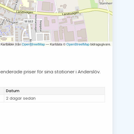
 Kartbilder från
OpenStreetMap
— Kartdata ©
OpenStreetMap
bidragsgivare.
enderade priser för sina stationer i Anderslöv.
Datum
2 dagar sedan