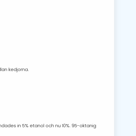
llan kedjorna.
andades in 5% etanol och nu 10%. 95-oktanig