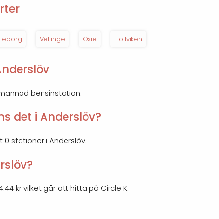
rter
lleborg
Vellinge
Oxie
Höllviken
Anderslöv
emannad bensinstation:
s det i Anderslöv?
t 0 stationer i Anderslöv.
erslöv?
44 kr vilket går att hitta på Circle K.