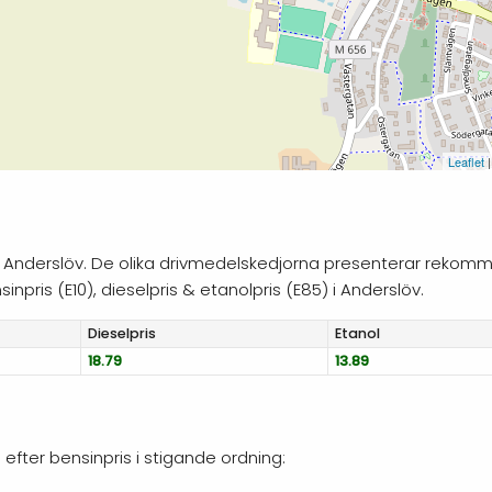
Leaflet
|
g i Anderslöv. De olika drivmedelskedjorna presenterar rekomm
npris (E10), dieselpris & etanolpris (E85) i Anderslöv.
Diesel
pris
Etanol
18.79
13.89
s efter bensinpris i stigande ordning: