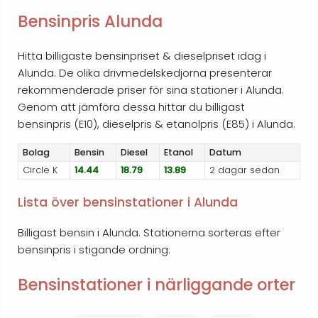
Bensinpris Alunda
Hitta billigaste bensinpriset & dieselpriset idag i
Alunda. De olika drivmedelskedjorna presenterar
rekommenderade priser för sina stationer i Alunda.
Genom att jämföra dessa hittar du billigast
bensinpris (E10), dieselpris & etanolpris (E85) i Alunda.
Bolag
Bensin
Diesel
Etanol
Datum
Circle K
14.44
18.79
13.89
2 dagar sedan
Lista över bensinstationer i Alunda
Billigast bensin i Alunda. Stationerna sorteras efter
bensinpris i stigande ordning:
Bensinstationer i närliggande orter