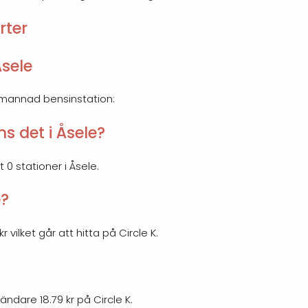
rter
sele
emannad bensinstation:
s det i Åsele?
 0 stationer i Åsele.
e?
r vilket går att hitta på Circle K.
ändare 18.79 kr på Circle K.