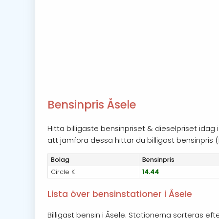
Bensinpris Åsele
Hitta billigaste bensinpriset & dieselpriset id
att jämföra dessa hittar du billigast bensinpris (E
Bolag
Bensin
pris
Circle K
14.44
Lista över bensinstationer i Åsele
Billigast bensin i Åsele. Stationerna sorteras eft