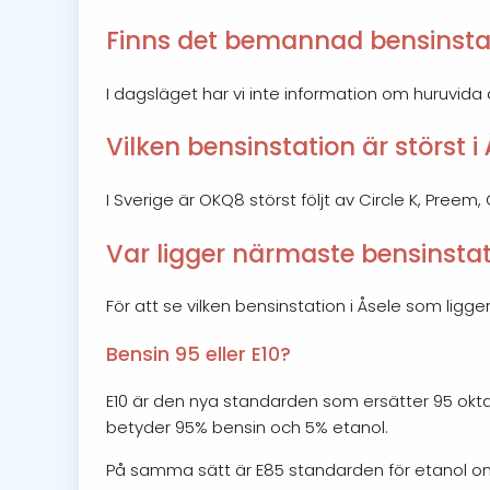
Finns det bemannad bensinstat
I dagsläget har vi inte information om huruvida
Vilken bensinstation är störst i
I Sverige är OKQ8 störst följt av Circle K, Preem
Var ligger närmaste bensinstati
För att se vilken bensinstation i Åsele som lig
Bensin 95 eller E10?
E10 är den nya standarden som ersätter 95 okta
betyder 95% bensin och 5% etanol.
På samma sätt är E85 standarden för etanol om d