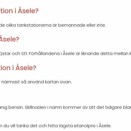
ion i Åsele?
 de olika tankstationerna är bemannade eller inte.
 Åsele?
, Qstar och St1. Förhållandena i Åsele är liknande detta mellan 
on i Åsele?
ger närmast så använd kartan ovan.
nig bensin. Skillnaden i namn kommer av att det tidigare bl
u vill tanka det och hitta lägsta etanolpris i Åsele.