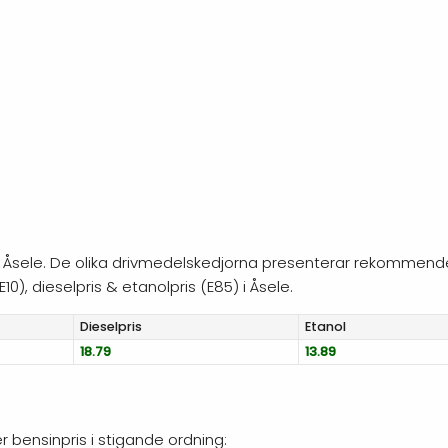
ag i Åsele. De olika drivmedelskedjorna presenterar rekommend
10), dieselpris & etanolpris (E85) i Åsele.
Diesel
pris
Etanol
18.79
13.89
er bensinpris i stigande ordning: