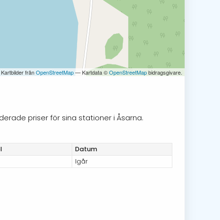
 Kartbilder från
OpenStreetMap
— Kartdata ©
OpenStreetMap
bidragsgivare.
erade priser för sina stationer i Åsarna.
l
Datum
Igår