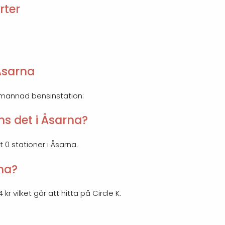
rter
Åsarna
emannad bensinstation:
s det i Åsarna?
t 0 stationer i Åsarna.
rna?
kr vilket går att hitta på Circle K.