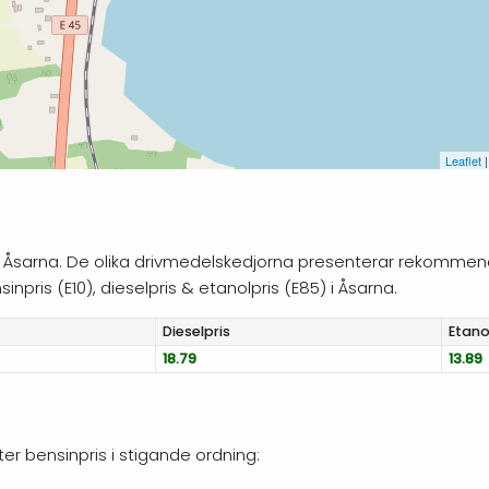
Leaflet
|
g i Åsarna. De olika drivmedelskedjorna presenterar rekommend
npris (E10), dieselpris & etanolpris (E85) i Åsarna.
Diesel
pris
Etano
18.79
13.89
ter bensinpris i stigande ordning: