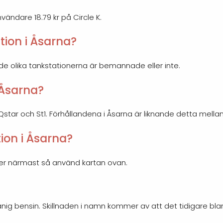
nvändare 18.79 kr på Circle K.
ion i Åsarna?
 de olika tankstationerna är bemannade eller inte.
i Åsarna?
, Qstar och St1. Förhållandena i Åsarna är liknande detta mella
ion i Åsarna?
gger närmast så använd kartan ovan.
nig bensin. Skillnaden i namn kommer av att det tidigare bl