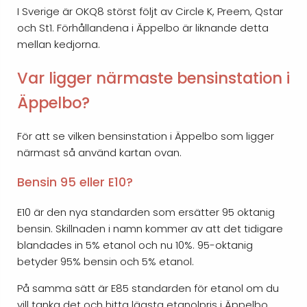
I Sverige är OKQ8 störst följt av Circle K, Preem, Qstar
och St1. Förhållandena i Äppelbo är liknande detta
mellan kedjorna.
Var ligger närmaste bensinstation i
Äppelbo?
För att se vilken bensinstation i Äppelbo som ligger
närmast så använd kartan ovan.
Bensin 95 eller E10?
E10 är den nya standarden som ersätter 95 oktanig
bensin. Skillnaden i namn kommer av att det tidigare
blandades in 5% etanol och nu 10%. 95-oktanig
betyder 95% bensin och 5% etanol.
På samma sätt är E85 standarden för etanol om du
vill tanka det och hitta lägsta etanolpris i Äppelbo.