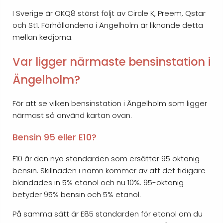
I Sverige är OKQ8 störst följt av Circle K, Preem, Qstar
och St1. Förhållandena i Ängelholm är liknande detta
mellan kedjorna.
Var ligger närmaste bensinstation i
Ängelholm?
För att se vilken bensinstation i Ängelholm som ligger
närmast så använd kartan ovan.
Bensin 95 eller E10?
E10 är den nya standarden som ersätter 95 oktanig
bensin. Skillnaden i namn kommer av att det tidigare
blandades in 5% etanol och nu 10%. 95-oktanig
betyder 95% bensin och 5% etanol.
På samma sätt är E85 standarden för etanol om du