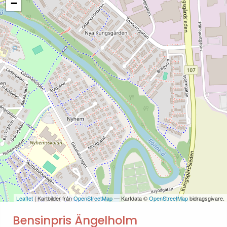
−
Leaflet
| Kartbilder från
OpenStreetMap
— Kartdata ©
OpenStreetMap
bidragsgivare.
Bensinpris Ängelholm