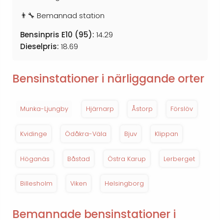
👨‍🔧 Bemannad station
Bensinpris E10 (95):
14.29
Dieselpris:
18.69
Bensinstationer i närliggande orter
Munka-Ljungby
Hjärnarp
Åstorp
Förslöv
Kvidinge
Ödåkra-Väla
Bjuv
Klippan
Höganäs
Båstad
Östra Karup
Lerberget
Billesholm
Viken
Helsingborg
Bemannade bensinstationer i