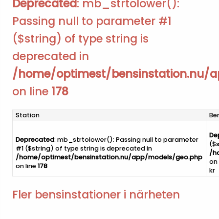
Deprecated
: mb_strtolower():
Passing null to parameter #1
($string) of type string is
deprecated in
/home/optimest/bensinstation.nu/
on line
178
Station
Be
De
Deprecated
: mb_strtolower(): Passing null to parameter
($s
#1 ($string) of type string is deprecated in
/h
/home/optimest/bensinstation.nu/app/models/geo.php
on 
on line
178
kr
Fler bensinstationer i närheten