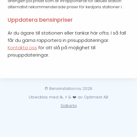
antingen på priset som är inrapporterat för aktuell station
alternativt rekommenderade priser för kedjans stationer i .
Uppdatera bensinpriser
Är du ägare till stationen eller tankar här ofta. I så fall
får du gärna rapportera in prisuppdateringar.
Kontakta oss
för att slå på möjlighet till
prisuppdateringar.
© Bensinstation.nu 2026
Utvecklas med ☕, ⚡ & ❤️ av Optimest AB
Sidkarta