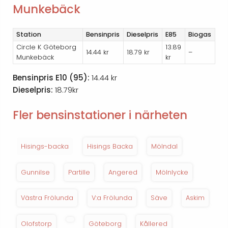
Munkebäck
Station
Bensinpris
Dieselpris
E85
Biogas
Circle K Göteborg
13.89
14.44 kr
18.79 kr
–
Munkebäck
kr
Bensinpris E10 (95):
14.44 kr
Dieselpris:
18.79kr
Fler bensinstationer i närheten
Hisings-backa
Hisings Backa
Mölndal
Gunnilse
Partille
Angered
Mölnlycke
Västra Frölunda
V:a Frölunda
Säve
Askim
Olofstorp
Göteborg
Kållered